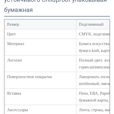
бумажная
Размер
Подгонянный
Цвет
CMYK, подгонянный
Материал
Бумага искусства б
бумага kraft, картон
Логотип
Полный цвет, золот
горяч-штемпелевать
Поверхностное покрытие
Лакировать лоснист
штейновый, мягкое 
Вставка
Пена, ЕВА, Paperboa
бумажной карты, вс
Аксессуары
Лента, строка, маг