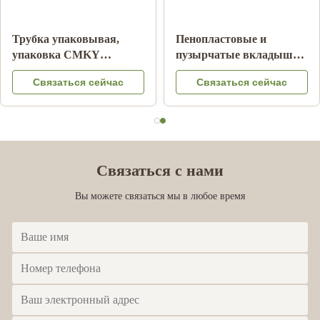
Трубка Pantone
Упаковка еды трубки
гофрированной бумаги
картона бумажная с
цилиндра печатая
логотипом цвета
Связаться сейчас
Связаться сейчас
Childproof штейновое
крышки CMYK металла
слоение
выбила
Связаться с нами
Вы можете связаться мы в любое время