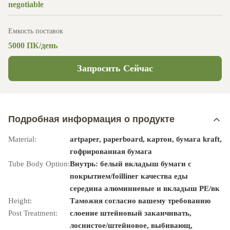
negotiable
Емкость поставок
5000 ПК/день
Запросить Сейчас
Подробная информация о продукте
Material:
artpaper, paperboard, картон, бумага kraft,
гофрированная бумага
Tube Body Option:
Внутрь: белый вкладыш бумаги с
покрытием/foilliner качества еды
середина алюминиевые и вкладыш PE/вк
Height:
Таможня согласно вашему требованию
Post Treatment:
слоение штейновый заканчивать,
лоснистое/штейновое, выбивающ,