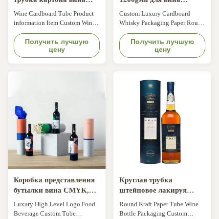
упаковывая круглую
разливают высоту по
Wine Cardboard Tube Product
Custom Luxury Cardboard
трубку еды бумаги
бутылкам диаметра
information Item Custom Wine
Whisky Packaging Paper Round
Крафт
36cm 10cm
Cardboard Tube Packaging
Tube Wine Gift Box Size
Round Kraft Paper Tube
Получить лучшую
Customized Color CMYK,
Получить лучшую
цену
цену
Material Kraft paper,
Pantone color, customized
paperboard/cardboard Size
Material Art paper/ special
Customized Color Pantone as
paper/fancy paper, kraft paper,
well as CMYK Logo As per
cardboard Logo Full color,
customers'request. Surface
golden hot stamping, silver hot-
Treatment Glossy/matte
stamping, emboss, deboss, silk
lamination, glossy/matte
printing Surface ...
varnishing, soft ...
Коробка представления
Круглая трубка
бутылки вина CMYK,
штейновое лакируя
коробки вина картона
прокатывая ЕВА вина
Luxury High Level Logo Food
Round Kraft Paper Tube Wine
цилиндра
картона ввела
Beverage Custom Tube
Bottle Packaging Custom