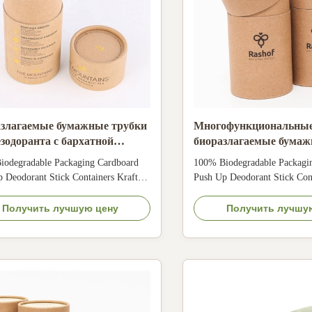
злагаемые бумажные трубки
Многофункциональны
езодоранта с бархатной
биоразлагаемые бумаж
шкой
вставкой из ЭВА для
iodegradable Packaging Cardboard
100% Biodegradable Packagi
индивидуальных упак
 Deodorant Stick Containers Kraft
Push Up Deodorant Stick Cont
решений
m Paper Tube Size Customized Color
Lip Balm Paper Tube Size Cu
antone color, customized Material
CMYK, Pantone color, custom
Получить лучшую цену
Получить лучшу
er/ special paper/fancy paper, kraft
Art paper/ special paper/fancy
cardboard Logo Full color, golden hot
paper, cardboard Logo Full co
g, silver hot-stamping, emboss,
stamping, silver hot-stamping
...
deboss, ...