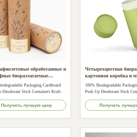
афиолетовые обработанные и
Четырехцветная биора
фные биоразлагаемые
картонная коробка и м
ные трубки для упаковки
крафт-бумажная тубус
iodegradable Packaging Cardboard
100% Biodegradable Packagi
орантов
упаковка
 Deodorant Stick Containers Kraft
Push Up Deodorant Stick Cont
m Paper Tube Size Customized Color
Lip Balm Paper Tube Size Cu
antone color, customized Material
CMYK, Pantone color, custom
Получить лучшую цену
Получить лучшу
er/ special paper/fancy paper, kraft
Art paper/ special paper/fancy
cardboard Logo Full color, golden hot
paper, cardboard Logo Full co
g, silver hot-stamping, emboss,
stamping, silver hot-stamping
...
deboss, ...