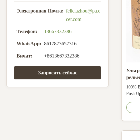
Электронная Почта:
feliciazhou@pa.e
cer.com
Телефон:
13667332386
WhatsApp:
8617873657316
Вичат:
+8613667332386
Ультр
Запросить сейчас
релье
бумаж
100% B
дезод
Push Up
Lip Bal
CMYK, P
Art pap
paper, 
stampin
deboss, 