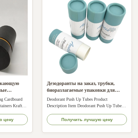
ужающую
Дезодоранты на заказ, трубки,
ные
биоразлагаемые упаковки для
фтяной и
бальзамов.
ng Cardboard
Deodorant Push Up Tubes Product
цией
ainers Kraft
Description Item Deodorant Push Up Tubes
stomized Color
Main material Recyclable art paper tube with
ized Material
greaseproof paper Size Custom Size Accepted
ю цену
Получить лучшую цену
 paper, kraft
Logo customization Printing Silkscreen
lor, golden hot
Printing, etc Lamination Varnishing, etc