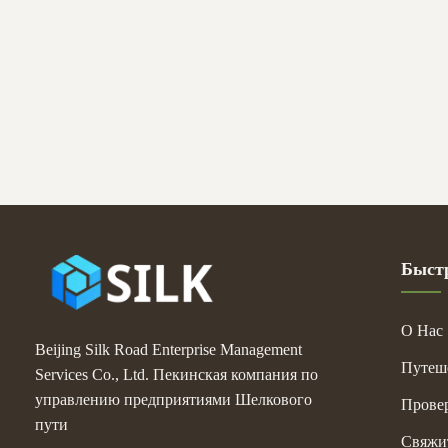
stampin
deboss, 
Быст
О Нас
Beijing Silk Road Enterprise Management
Путеш
Services Co., Ltd. Пекинская компания по
управлению предприятиями Шелкового
Провер
пути
Свяжи