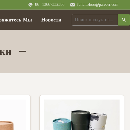
86--13667332386
feliciazhou@pa.ecer.com
вяжитесь Мы
Новости
бки