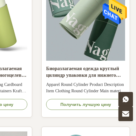
злагаемая
Биоразлагаемая одежда круглый
ногоцелевая
цилиндр упаковки для нижнего
ная
белья футболки и носки
ng Cardboard
Apparel Round Cylinder Product Description
ainers Kraft
Item Clothing Round Cylinder Main material
stomized Color
Recyclable art paper tube with kraft paper
ized Material
label Size Custom Size Accepted Logo
ю цену
Получить лучшую цену
 paper, kraft
customization Printing Silkscreen Printing,
lor, golden hot
etc Lamination Glossy film, soft touch film,
, emboss,
etc Applications Clothing, Underwear, Socks
...