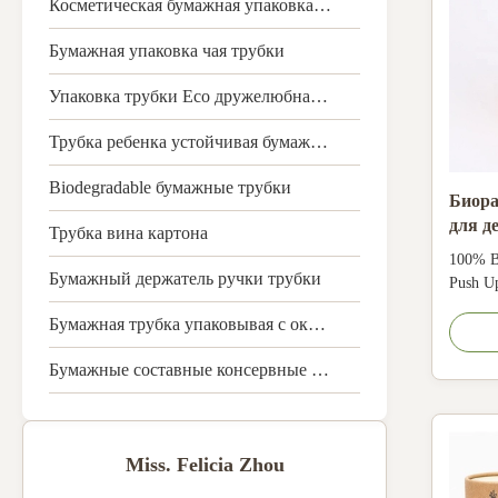
Косметическая бумажная упаковка трубки
Бумажная упаковка чая трубки
Упаковка трубки Eco дружелюбная бумажная
Трубка ребенка устойчивая бумажная
Biodegradable бумажные трубки
Биора
для д
Трубка вина картона
поду
100% B
Бумажный держатель ручки трубки
Push Up
Lip Bal
Бумажная трубка упаковывая с окном
CMYK, P
Art pap
Бумажные составные консервные банки
paper, 
stampin
deboss, 
Miss. Felicia Zhou