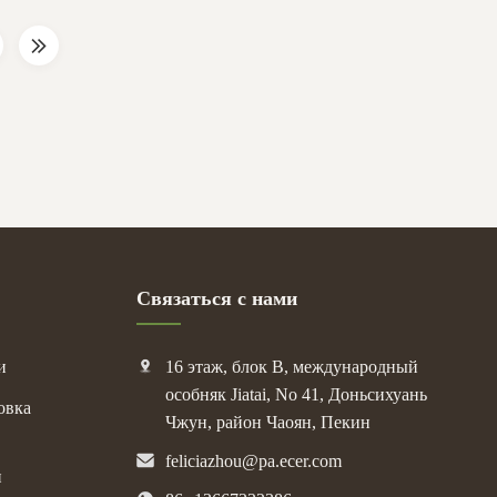
, emboss,
Applications lip balm container, deodorant
stick container ...
Связаться с нами
и
16 этаж, блок B, международный
особняк Jiatai, No 41, Доньсихуань
овка
Чжун, район Чаоян, Пекин
feliciazhou@pa.ecer.com
и