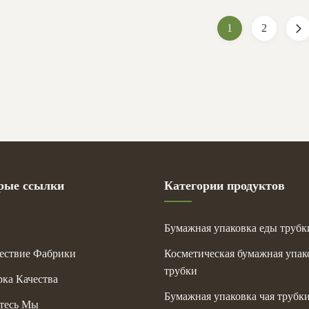
g, silver hot-stamping, emboss,
stamping, silver hot-stamping
...
deboss, ...
1
2
рые ссылки
Категории продуктов
Бумажная упаковка еды трубк
ествие Фабрики
Косметическая бумажная упак
трубки
ка Качества
Бумажная упаковка чая трубк
тесь Мы