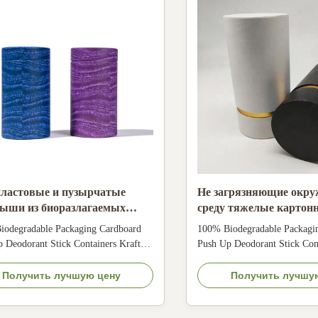
ластовые и пузырчатые
Не загрязняющие окр
ыши из биоразлагаемых
среду тяжелые картон
ных трубок для упаковки из
судоходные трубы с не
iodegradable Packaging Cardboard
100% Biodegradable Packagi
-картона
водостойкой конструк
 Deodorant Stick Containers Kraft
Push Up Deodorant Stick Cont
m Paper Tube Size Customized Color
Lip Balm Paper Tube Size Cu
antone color, customized Material
CMYK, Pantone color, custom
Получить лучшую цену
Получить лучшу
er/ special paper/fancy paper, kraft
Art paper/ special paper/fancy
cardboard Logo Full color, golden hot
paper, cardboard Logo Full co