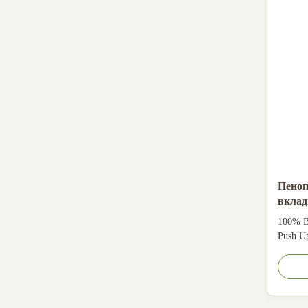
Пеноп
вклад
бумаж
100% B
крафт
Push Up
Lip Bal
CMYK, P
Art pap
paper, 