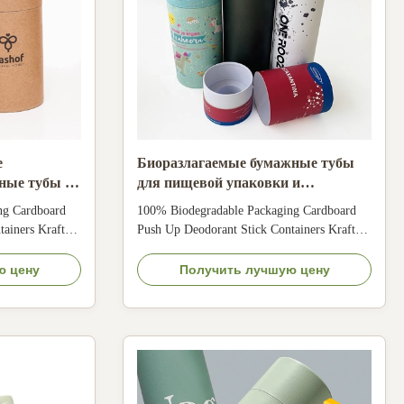
е
Биоразлагаемые бумажные тубы
ные тубы с
для пищевой упаковки и
многоразовые картонные
ng Cardboard
100% Biodegradable Packaging Cardboard
овочных
контейнеры
ainers Kraft
Push Up Deodorant Stick Containers Kraft
stomized Color
Lip Balm Paper Tube Size Customized Color
ized Material
CMYK, Pantone color, customized Material
ю цену
Получить лучшую цену
 paper, kraft
Art paper/ special paper/fancy paper, kraft
lor, golden hot
paper, cardboard Logo Full color, golden hot
, emboss,
stamping, silver hot-stamping, emboss,
deboss, ...