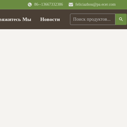
86--13667332386
feliciazhou@pa.ecer.com
вяжитесь Мы
Новости